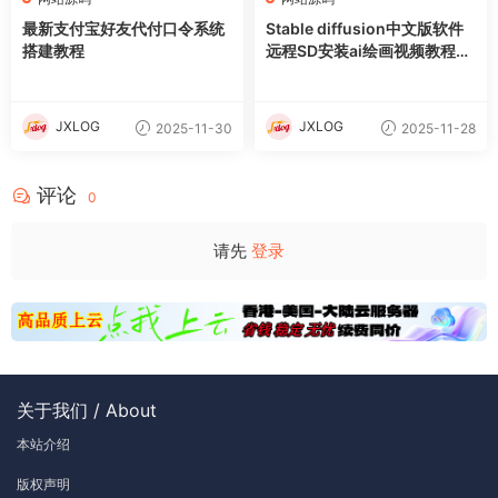
最新支付宝好友代付口令系统
Stable diffusion中文版软件
搭建教程
远程SD安装ai绘画视频教程模
型插件
JXLOG
JXLOG
2025-11-30
2025-11-28
评论
0
请先
登录
关于我们 / About
本站介绍
版权声明