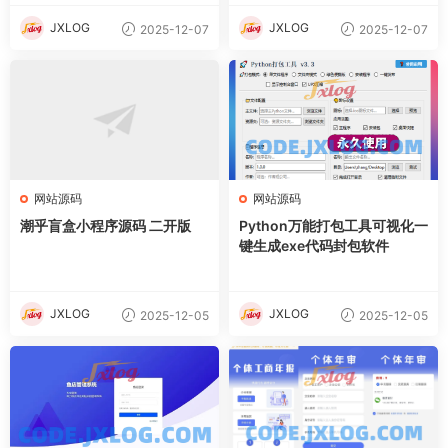
JXLOG
JXLOG
2025-12-07
2025-12-07
网站源码
网站源码
潮乎盲盒小程序源码 二开版
Python万能打包工具可视化一
键生成exe代码封包软件
JXLOG
JXLOG
2025-12-05
2025-12-05