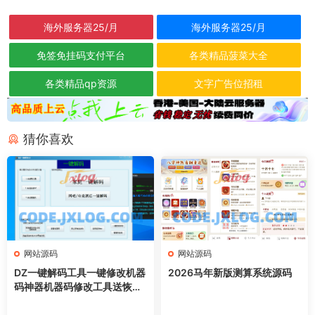
海外服务器25/月
海外服务器25/月
免签免挂码支付平台
各类精品菠菜大全
各类精品qp资源
文字广告位招租
猜你喜欢
网站源码
网站源码
DZ一键解码工具一键修改机器
2026马年新版测算系统源码
码神器机器码修改工具送恢复
软件教程