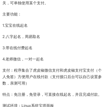
关，可单独使用某个支付。
主要功能：
1.宝宝在线起名
2.八字起名，周易取名
3.带在线付费起名
4.老师微信，一对一起名
支付：程序集合了虎皮椒微信支付和虎皮椒支付宝支付（个
人免签）方便用户在线付款（支付接口后台可以自己设置参
数，亲测可用）
特点：免注册，免登录，可直接在线起名，并且完成付款。
测试环境：Linux
系统
宝塔面板