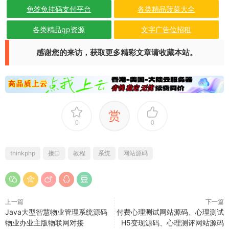
免签免挂码支付平台
各类精品菠菜大全
各类精品qp资源
文字广告位招租
感谢您的来访，获取更多精彩文章请收藏本站。
赏
0
0
thinkphp
接口
教程
系统
网站源码
上一篇
下一篇
Java大型智慧物业管理系统源码
付费心理测试网站源码、心理测试
物业办业主版物联网对接
H5变现源码、心理测评网站源码