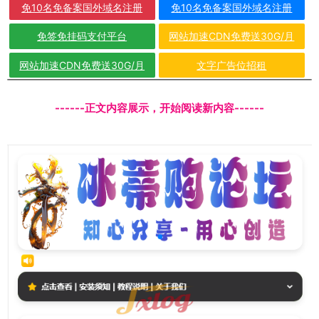
免10名免备案国外域名注册
免10名免备案国外域名注册
免签免挂码支付平台
网站加速CDN免费送30G/月
网站加速CDN免费送30G/月
文字广告位招租
------正文内容展示，开始阅读新内容------