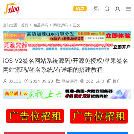
当前位置：
首页
精品源码
网站源码
正文
iOS V2签名网站系统源码/开源免授权/苹果签名
网站源码/签名系统/有详细的搭建教程
JXLOG
2024-09-23
网站源码
262
0
推广