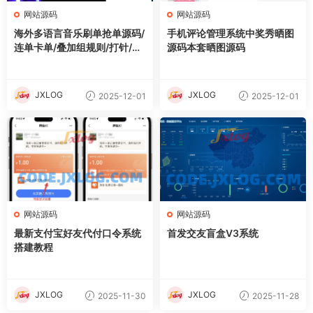
网站源码
网站源码
海外多语言音乐刷单抢单源码/
手机评论管理系统中奖秀晒图
连单卡单/叠加组规则/打针/前
源码本套晒图源码
端html/后端PHP
JXLOG
JXLOG
2025-12-01
2025-12-01
网站源码
网站源码
最新支付宝好友代付口令系统
首发交友盲盒V3系统
搭建教程
JXLOG
JXLOG
2025-11-30
2025-11-28