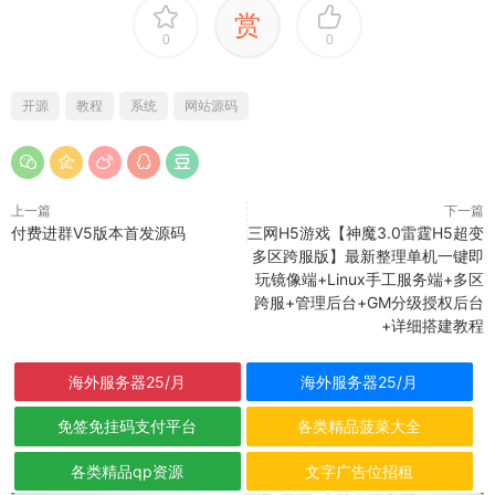
赏
0
0
开源
教程
系统
网站源码
上一篇
下一篇
付费进群V5版本首发源码
三网H5游戏【神魔3.0雷霆H5超变
多区跨服版】最新整理单机一键即
玩镜像端+Linux手工服务端+多区
跨服+管理后台+GM分级授权后台
+详细搭建教程
海外服务器25/月
海外服务器25/月
免签免挂码支付平台
各类精品菠菜大全
各类精品qp资源
文字广告位招租