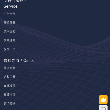
支持与服务 /
Service
广告合作
安装服务
技术文档
失效通知
提交工单
快捷导航 / Quick
最近更新
站长工具
在线投稿
标签排行
友情链接