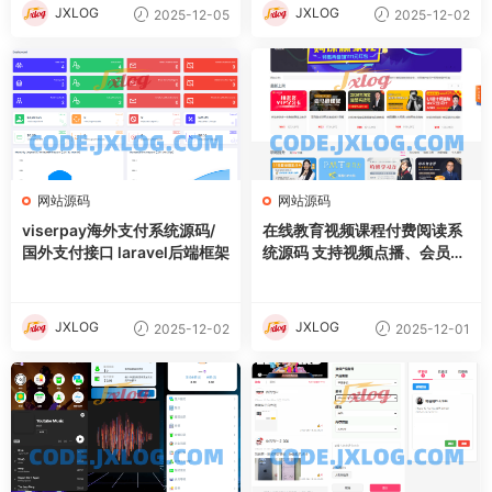
JXLOG
JXLOG
2025-12-05
2025-12-02
网站源码
网站源码
viserpay海外支付系统源码/
在线教育视频课程付费阅读系
国外支付接口 laravel后端框架
统源码 支持视频点播、会员等
多项功能
JXLOG
JXLOG
2025-12-02
2025-12-01