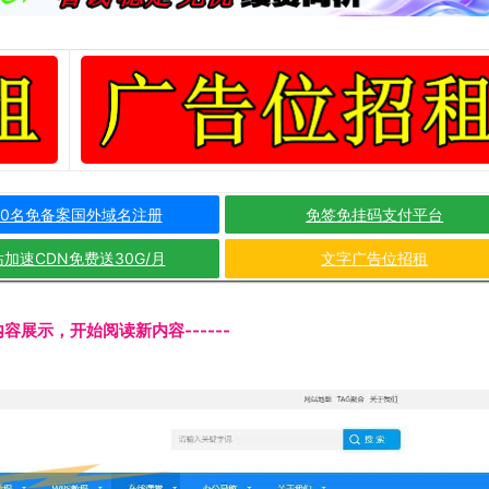
10名免备案国外域名注册
免签免挂码支付平台
加速CDN免费送30G/月
文字广告位招租
文内容展示，开始阅读新内容------