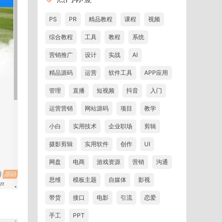
PS
PR
精品教程
课程
视频
综合教程
工具
教程
系统
营销推广
设计
实战
AI
精品源码
运营
软件工具
APP应用
管理
直播
短视频
抖音
入门
运营营销
网站源码
项目
教学
小白
实用技术
企业职场
剪辑
摄影剪辑
实用软件
创作
UI
网盘
电商
游戏资源
营销
沟通
思维
模板主题
自媒体
影视
带货
接口
电影
引流
恋爱
手工
PPT