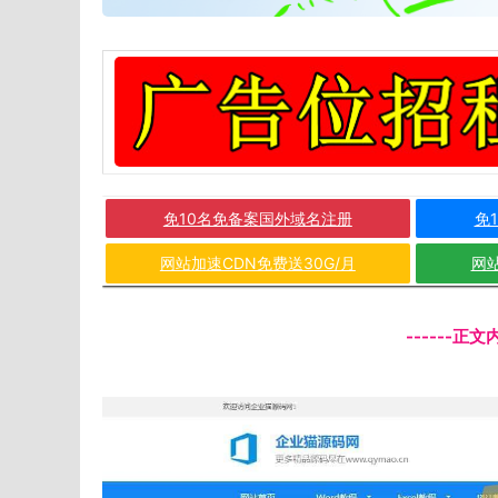
免10名免备案国外域名注册
免
网站加速CDN免费送30G/月
网站
------正