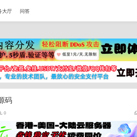
务大厅
问答
源码
0