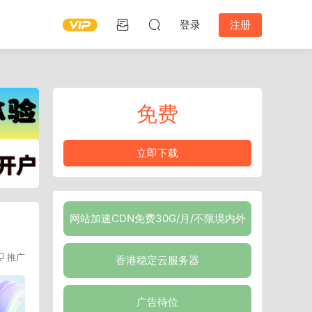
登录
注册
免费
立即下载
网站加速CDN免费30G/月/不限境内外
推广
香港稳定云服务器
广告待位