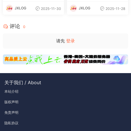
JXLOG
JXLOG
2025-11-30
2025-11-28
评论
0
请先
登录
关于我们 / About
本站介绍
版权声明
免责声明
隐私协议