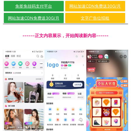
免签免挂码支付平台
网站加速CDN免费送30G/月
网站加速CDN免费送30G/月
文字广告位招租
------正文内容展示，开始阅读新内容------