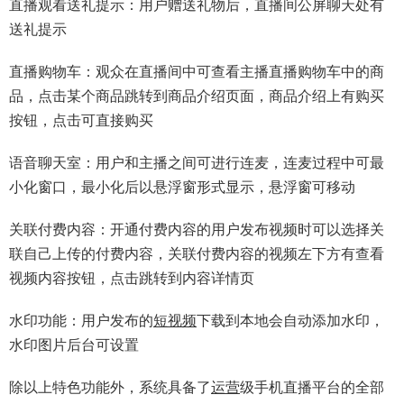
直播观看送礼提示：用户赠送礼物后，直播间公屏聊天处有
送礼提示
直播购物车：观众在直播间中可查看主播直播购物车中的商
品，点击某个商品跳转到商品介绍页面，商品介绍上有购买
按钮，点击可直接购买
语音聊天室：用户和主播之间可进行连麦，连麦过程中可最
小化窗口，最小化后以悬浮窗形式显示，悬浮窗可移动
关联付费内容：开通付费内容的用户发布视频时可以选择关
联自己上传的付费内容，关联付费内容的视频左下方有查看
视频内容按钮，点击跳转到内容详情页
水印功能：用户发布的
短视频
下载到本地会自动添加水印，
水印图片后台可设置
除以上特色功能外，系统具备了
运营
级手机直播平台的全部