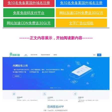
免10名免备案国外域名注册
免10名免备案国外域名注册
免签免挂码支付平台
网站加速CDN免费送30G/月
网站加速CDN免费送30G/月
文字广告位招租
------正文内容展示，开始阅读新内容------