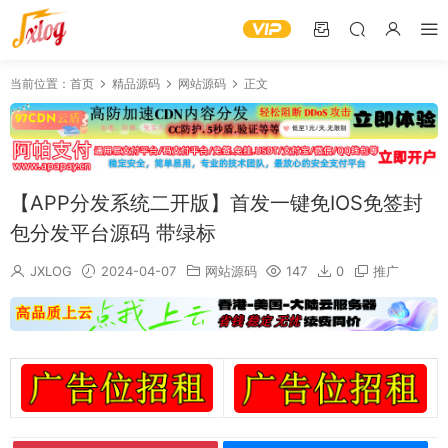
当前位置：
首页
精品源码
网站源码
正文
【APP分发系统二开版】首发一键免IOS免签封
包分发平台源码 带绿标
JXLOG
2024-04-07
网站源码
147
0
推广