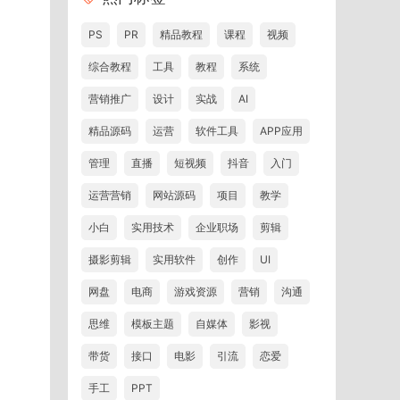
PS
PR
精品教程
课程
视频
综合教程
工具
教程
系统
营销推广
设计
实战
AI
精品源码
运营
软件工具
APP应用
管理
直播
短视频
抖音
入门
运营营销
网站源码
项目
教学
小白
实用技术
企业职场
剪辑
摄影剪辑
实用软件
创作
UI
网盘
电商
游戏资源
营销
沟通
思维
模板主题
自媒体
影视
带货
接口
电影
引流
恋爱
手工
PPT