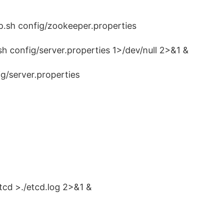
.sh config/zookeeper.properties
h config/server.properties 1>/dev/null 2>&1 &
g/server.properties
tcd >./etcd.log 2>&1 &