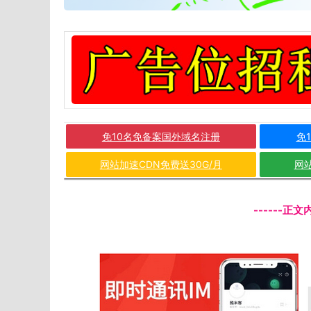
免10名免备案国外域名注册
免
网站加速CDN免费送30G/月
网站
------正