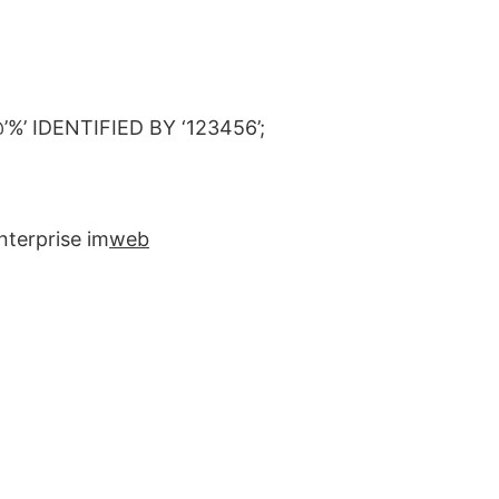
’%’ IDENTIFIED BY ‘123456’;
prise im
web