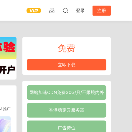
登录
注册
免费
立即下载
网站加速CDN免费30G/月/不限境内外
推广
香港稳定云服务器
广告待位