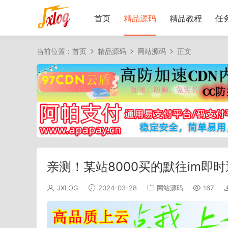
首页
精品源码
精品教程
任
当前位置：
首页
精品源码
网站源码
正文
亲测！某站8000买的默往im即
JXLOG
2024-03-28
网站源码
167