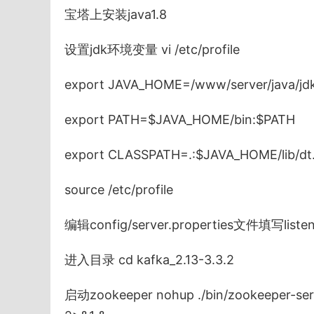
宝塔上安装java1.8
设置jdk环境变量 vi /etc/profile
export JAVA_HOME=/www/server/java/jdk
export PATH=$JAVA_HOME/bin:$PATH
export CLASSPATH=.:$JAVA_HOME/lib/dt.j
source /etc/profile
编辑config/server.properties文件填写liste
进入目录 cd kafka_2.13-3.3.2
启动zookeeper nohup ./bin/zookeeper-serve