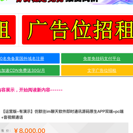
10名免备案国外域名注册
免签免挂码支付平台
加速CDN免费送30G/月
文字广告位招租
文内容展示，开始阅读新内容------