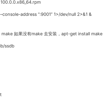
00.0.0.x86_64.rpm
console-address “:9001” 1>/dev/null 2>&1 &
make 如果没有make 去安装，apt-get install make
ib/ssdb
t