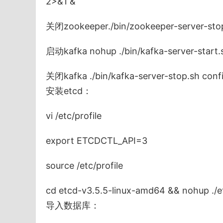
2>&1 &
关闭zookeeper./bin/zookeeper-server-stop
启动kafka nohup ./bin/kafka-server-start.s
关闭kafka ./bin/kafka-server-stop.sh confi
安装etcd：
vi /etc/profile
export ETCDCTL_API=3
source /etc/profile
cd etcd-v3.5.5-linux-amd64 && nohup ./e
导入数据库：