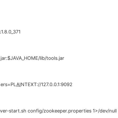
1.8.0_371
ar:$JAVA_HOME/lib/tools.jar
ners=PL
AI
NTEXT://127.0.0.1:9092
r-start.sh config/zookeeper.properties 1>/dev/null