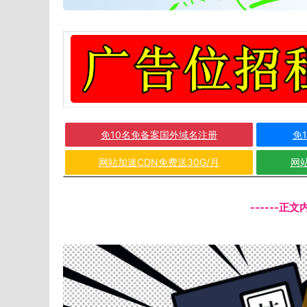
免10名免备案国外域名注册
免
网站加速CDN免费送30G/月
网站
------正