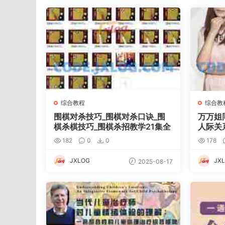
综合教程
综合教
围棋对杀技巧_围棋对杀口诀_围
万万姐
棋杀棋技巧_围棋杀招教学21集全
人际关
182
0
0
178
JXLOG
JX
2025-08-17