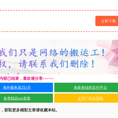
立即下载
本页内容已结束，喜欢请分享------
海外服务器25/月
免签免挂码支付平台
各类精品qp资源
文字广告位招租
访，获取更多精彩文章请收藏本站。