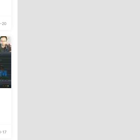
-20
-17