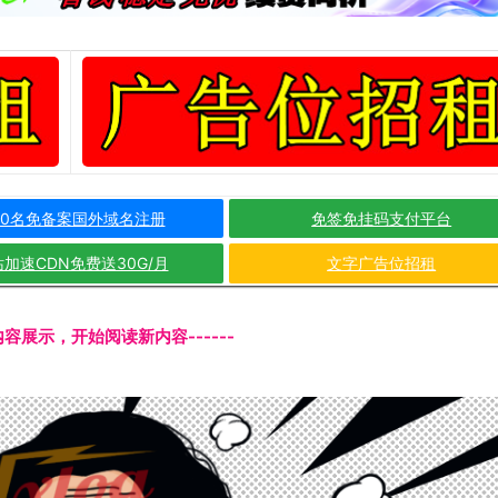
10名免备案国外域名注册
免签免挂码支付平台
加速CDN免费送30G/月
文字广告位招租
文内容展示，开始阅读新内容------