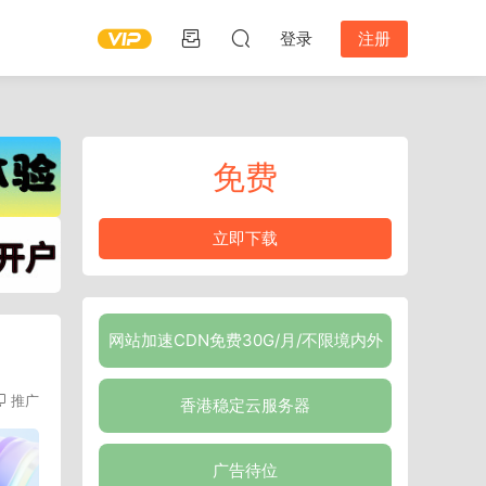
登录
注册
免费
立即下载
网站加速CDN免费30G/月/不限境内外
推广
香港稳定云服务器
广告待位