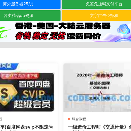
海外服务器25/月
免签免挂码支付平台
各类精品qp资源
文字广告位招租
程
综合教程
享)百度网盘svip不限速号
一级造价工程师《交通计量》