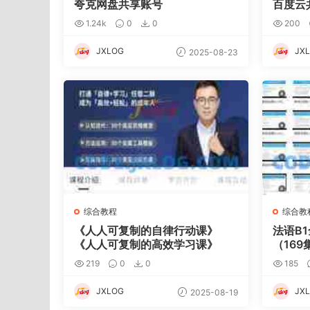
夸克网盘共享账号
百度云
1.24k
0
0
200
JXLOG
JX
2025-08-23
综合教程
综合教
《人人可复制的自律行动课》
法语B
《人人可复制的高效学习课》
（169
219
0
0
185
JXLOG
JX
2025-08-19