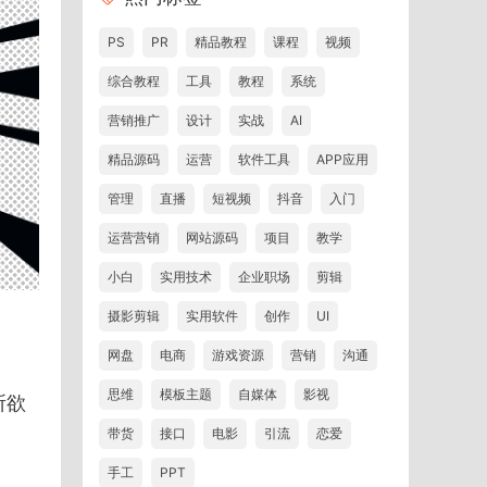
PS
PR
精品教程
课程
视频
综合教程
工具
教程
系统
营销推广
设计
实战
AI
精品源码
运营
软件工具
APP应用
管理
直播
短视频
抖音
入门
运营营销
网站源码
项目
教学
小白
实用技术
企业职场
剪辑
摄影剪辑
实用软件
创作
UI
网盘
电商
游戏资源
营销
沟通
思维
模板主题
自媒体
影视
所欲
带货
接口
电影
引流
恋爱
手工
PPT