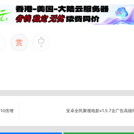
赏
0
10倍增
安卓全民聚视电影v1.5.7去广告高