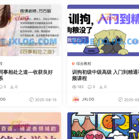
程
综合教程
同事相处之道—收获良好
训狗初级中级高级 入门到精通
系
频课程
0
0
183
0
0
LOG
JXLOG
2025-08-15
2025-08