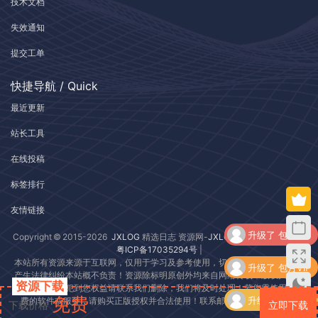
技术文档
失效通知
提交工单
快捷导航 / Quick
最近更新
站长工具
在线投稿
标签排行
友情链接
升级了 包月VIP
Copyright © 2015-2026
JXLOG
精选日志 资源网-
JXLOG.COM
| 版权所有 |
粤ICP备17035294号
|
本站所有资源来源于互联网，仅用于学习及参考使用，切勿用于商业用途，如
升级了 包月VIP
产生法律纠纷本站概不负责！资源除标明原创外均来自网络转载，版权归原作
资源下载
者所有，若侵犯到您权益请联系我们删除，我们将及时处理！若您需使用非免
免费
升级了 包月VIP
费的软件或服务，请购买正版授权并合法使用！联系邮箱：jxlog@qq.com
下载价格
立即下载