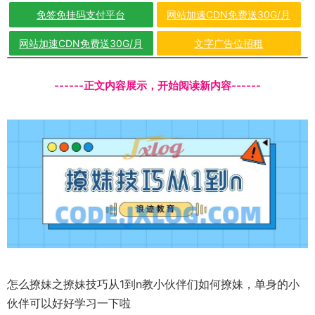
免签免挂码支付平台
网站加速CDN免费送30G/月
网站加速CDN免费送30G/月
文字广告位招租
------正文内容展示，开始阅读新内容------
怎么撩妹之撩妹技巧从1到n教小伙伴们如何撩妹，单身的小
伙伴可以好好学习一下啦