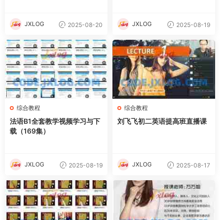
JXLOG
JXLOG
2025-08-20
2025-08-19
综合教程
综合教程
法语B1全套教学视频学习与下
刘飞飞初二英语提高班直播课
载（169集）
JXLOG
JXLOG
2025-08-19
2025-08-17