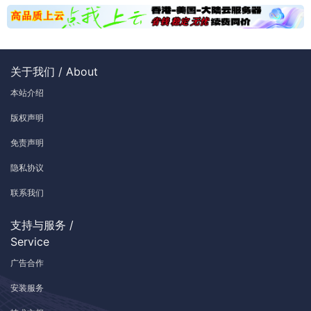
关于我们 / About
本站介绍
版权声明
免责声明
隐私协议
联系我们
支持与服务 /
Service
广告合作
安装服务