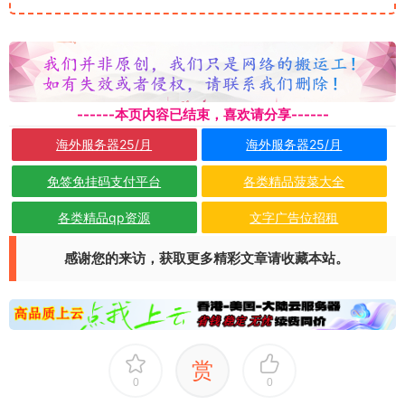
------本页内容已结束，喜欢请分享------
海外服务器25/月
海外服务器25/月
免签免挂码支付平台
各类精品菠菜大全
各类精品qp资源
文字广告位招租
感谢您的来访，获取更多精彩文章请收藏本站。
赏
0
0