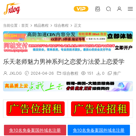
当前位置：
首页
精品教程
综合教程
正文
乐天老师魅力男神系列之恋爱方法爱上恋爱学
JXLOG
2024-04-26
综合教程
151
0
推广
免10名免备案国外域名注册
免10名免备案国外域名注册