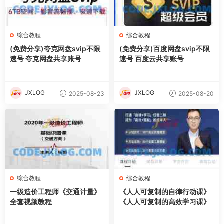
综合教程
综合教程
(免费分享)夸克网盘svip不限
(免费分享)百度网盘svip不限
速号 夸克网盘共享账号
速号 百度云共享账号
JXLOG
JXLOG
2025-08-23
2025-08-20
综合教程
综合教程
一级造价工程师《交通计量》
《人人可复制的自律行动课》
全套视频教程
《人人可复制的高效学习课》