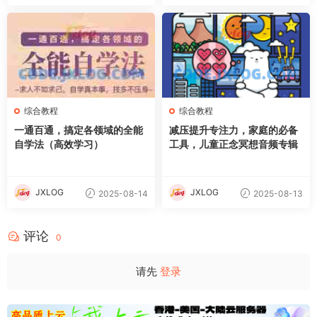
综合教程
综合教程
一通百通，搞定各领域的全能
减压提升专注力，家庭的必备
自学法（高效学习）
工具，儿童正念冥想音频专辑
JXLOG
JXLOG
2025-08-14
2025-08-13
评论
0
请先
登录