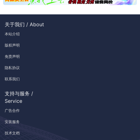
关于我们 / About
本站介绍
版权声明
免责声明
隐私协议
联系我们
支持与服务 /
Service
广告合作
安装服务
技术文档