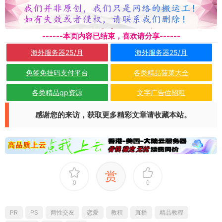
------本页内容已结束，喜欢请分享------
海外服务器25/月
海外服务器25/月
免签免挂码支付平台
各类精品菠菜大全
各类精品qp资源
文字广告位招租
感谢您的来访，获取更多精彩文章请收藏本站。
赏
0
0
PR
PS
两性交友
恋爱
教程
直播
精品教程