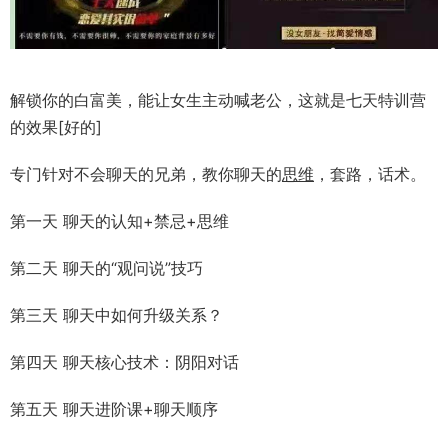
解锁你的白富美，能让女生主动喊老公，这就是七天特训营
的效果[好的]
专门针对不会聊天的兄弟，教你聊天的
思维
，套路，话术。
第一天 聊天的认知+禁忌+思维
第二天 聊天的“观问说”技巧
第三天 聊天中如何升级关系？
第四天 聊天核心技术：阴阳对话
第五天 聊天进阶课+聊天顺序