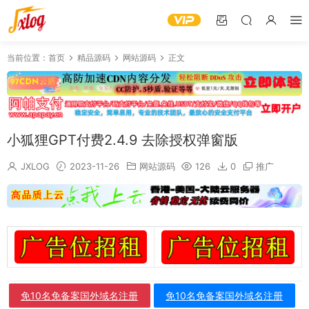
当前位置：
首页
精品源码
网站源码
正文
小狐狸GPT付费2.4.9 去除授权弹窗版
JXLOG
2023-11-26
网站源码
126
0
推广
免10名免备案国外域名注册
免10名免备案国外域名注册