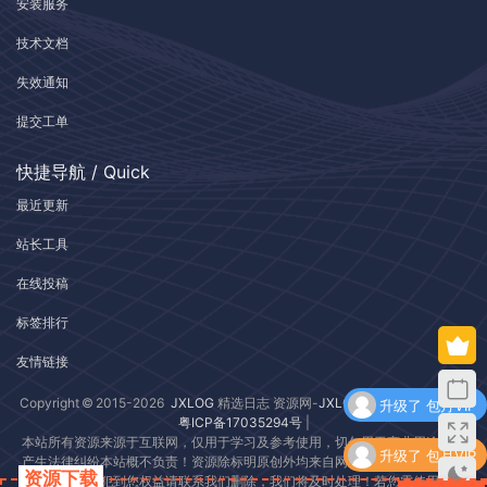
安装服务
技术文档
失效通知
提交工单
快捷导航 / Quick
最近更新
站长工具
在线投稿
标签排行
友情链接
升级了 包月VIP
Copyright © 2015-2026
JXLOG
精选日志 资源网-
JXLOG.COM
| 版权所有 |
粤ICP备17035294号
|
本站所有资源来源于互联网，仅用于学习及参考使用，切勿用于商业用途，如
升级了 包月VIP
产生法律纠纷本站概不负责！资源除标明原创外均来自网络转载，版权归原作
资源下载
者所有，若侵犯到您权益请联系我们删除，我们将及时处理！若您需使用非免