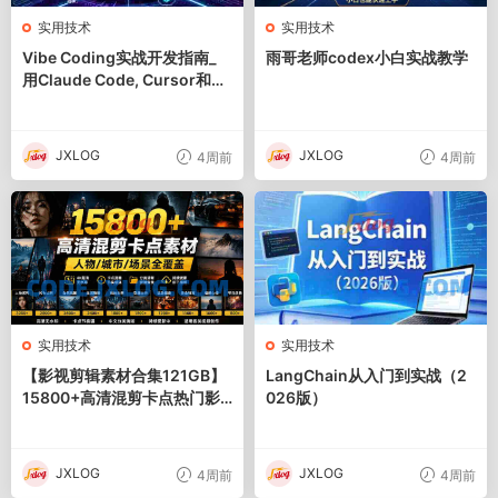
实用技术
实用技术
Vibe Coding实战开发指南_
雨哥老师codex小白实战教学
用Claude Code, Cursor和Co
dex极速打造全栈应用
JXLOG
JXLOG
4周前
4周前
实用技术
实用技术
【影视剪辑素材合集121GB】
LangChain从入门到实战（2
15800+高清混剪卡点热门影
026版）
视精彩片段｜人物/城市/场景
全覆盖，中文分类清晰
JXLOG
JXLOG
4周前
4周前