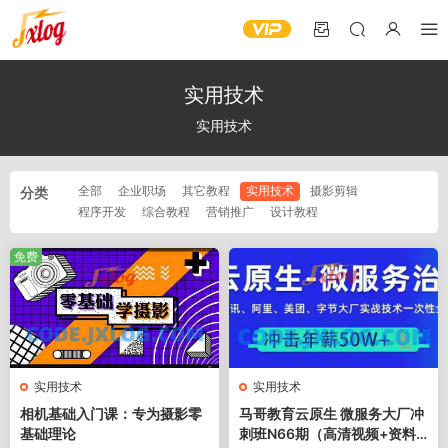
实用技术
实用技术
全部
企业职场
其它教程
实用技术
摄影剪辑
分类
程序开发
综合教程
营销推广
设计教程
免费
实用技术
实用技术
相机基础入门课：专为摄影零
马哥教育云原生 微服务大厂冲
基础理论
刺班N66期（高清视频+资料