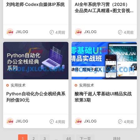
刘纯老师·Codex自媒体IP系统
AI全年系统学习营（2026）
全品类AI工具精通+图文音视
频全域创作+百行业落地变现
+自媒体IP打造年度进阶大课
JXLOG
JXLOG
4周前
4周前
实用技术
实用技术
Python自动化办公全栈经典系
酸梅干超人零基础UI精品实战
列价值90元
班第3期
JXLOG
JXLOG
4周前
4周前
1
2
3
...
46
下一页
跳转